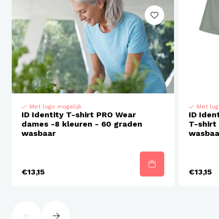
Met logo mogelijk
Met log
ID Identity T-shirt PRO Wear
ID Iden
dames -8 kleuren - 60 graden
T-shirt
wasbaar
wasbaa
€13,15
€13,15