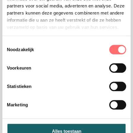
Toevoegen aan winkelwagen
partners voor social media, adverteren en analyse. Deze
partners kunnen deze gegevens combineren met andere
informatie die u aan ze heeft verstrekt of die ze hebben
verzameld op basis van uw gebruik van hun services.
Offerte of sample aanvragen
Toestemmingsselectie
Wil je een offerte of sample aanvragen.
Noodzakelijk
Stop dit product dan in je winkelmandje en
vraag een offerte of sample aan.
Voorkeuren
Statistieken
Marketing
Productinformatie
Basic dames t-shirt met
Alles toestaan