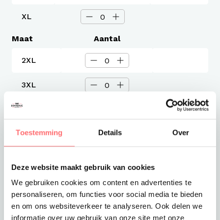
XL
Maat
Aantal
2XL
3XL
4XL
Toestemming
Details
Over
Levertijd
5 werkdagen
Verzendkosten
Deze website maakt gebruik van cookies
Gratis verzending vanaf €375
We gebruiken cookies om content en advertenties te
Totaalprijs
personaliseren, om functies voor social media te bieden
€18,70
en om ons websiteverkeer te analyseren. Ook delen we
informatie over uw gebruik van onze site met onze