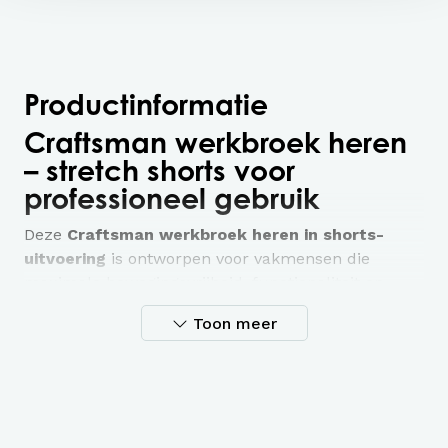
Productinformatie
Craftsman werkbroek heren
– stretch shorts voor
professioneel gebruik
Deze
Craftsman werkbroek heren in shorts-
uitvoering
is ontworpen voor vakmensen die
maximale bewegingsvrijheid, functionaliteit en
duurzaamheid nodig hebben tijdens het werk. De
Toon meer
werkshort is gemaakt van
4-way
stretchmateriaal
en gecombineerd met
duurzaam geweven stof
op strategische plekken
zoals de beenzakken en holsterzakken. Dit zorgt
voor optimale flexibiliteit én extra slijtvastheid.