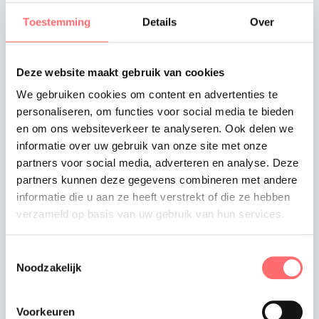
Toestemming
Details
Over
C50
C52
Deze website maakt gebruik van cookies
Maat
Aantal
We gebruiken cookies om content en advertenties te
personaliseren, om functies voor social media te bieden
C54
en om ons websiteverkeer te analyseren. Ook delen we
informatie over uw gebruik van onze site met onze
C56
partners voor social media, adverteren en analyse. Deze
partners kunnen deze gegevens combineren met andere
C58
informatie die u aan ze heeft verstrekt of die ze hebben
verzameld op basis van uw gebruik van hun services.
C60
Toestemmingsselectie
C62
Noodzakelijk
Voorkeuren
Levertijd