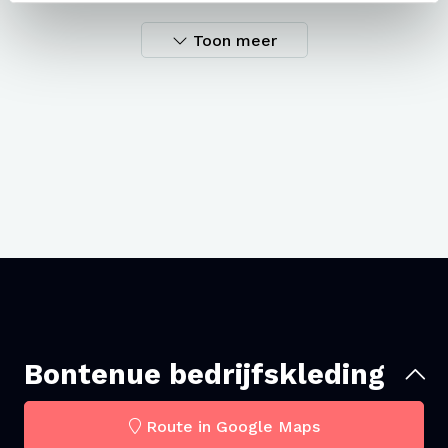
de achterzijde
is het schort eenvoudig op maat te
maken, zodat het altijd comfortabel zit.
Toon meer
De eigenwijze zakken en praktische lus zorgen niet
alleen voor een stoere uitstraling, maar maken het
schort ook functioneel voor dagelijks gebruik in de
horeca, keuken of bediening
.
Kenmerken van het Schort
Butcher Zwart
Asymmetrisch design
– eigentijds en uniek
Verstelbare gesp aan de achterzijde
– voor de
perfecte pasvorm
Bontenue bedrijfskleding
Diverse zakken & lussen
– praktisch en
Route in Google Maps
functioneel in gebruik