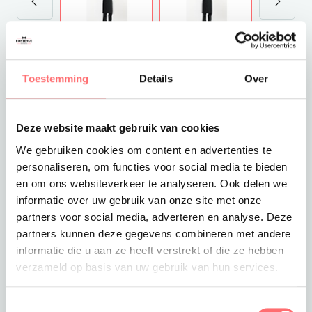
€32,00
Excl. VAT
Toestemming
Details
Over
Levertijd
3-4 werkdagen
Deze website maakt gebruik van cookies
Verzendkosten
Gratis verzending vanaf €375
We gebruiken cookies om content en advertenties te
personaliseren, om functies voor social media te bieden
en om ons websiteverkeer te analyseren. Ook delen we
informatie over uw gebruik van onze site met onze
partners voor social media, adverteren en analyse. Deze
Toevoegen aan winkelwagen
partners kunnen deze gegevens combineren met andere
informatie die u aan ze heeft verstrekt of die ze hebben
verzameld op basis van uw gebruik van hun services.
Toestemmingsselectie
Offerte of sample aanvragen