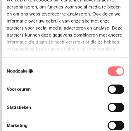
personaliseren, om functies voor social media te bieden
en om ons websiteverkeer te analyseren. Ook delen we
€51,00
€40,99
informatie over uw gebruik van onze site met onze
partners voor social media, adverteren en analyse. Deze
partners kunnen deze gegevens combineren met andere
informatie die u aan ze heeft verstrekt of die ze hebben
verzameld op basis van uw gebruik van hun services.
Toestemmingsselectie
Noodzakelijk
Voorkeuren
Met logo mogelijk
Met logo mogelijk
Norvil Tuniek in 3
Norvil Blouse
kleuren, stretch
Herringbone
Statistieken
dames
Marketing
€58,75
€37,50