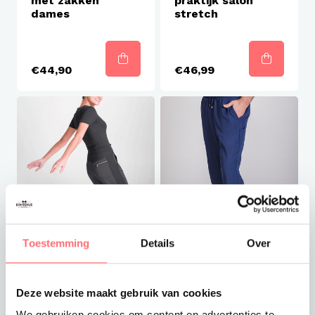
met zakken
praktijk salon
dames
stretch
€44,90
€46,99
Toestemming
Details
Over
Met logo mogelijk
Met logo mogelijk
Norvil Broek
Norvil Unisex
praktijk salon
broek salon
Deze website maakt gebruik van cookies
dames
praktijk
We gebruiken cookies om content en advertenties te