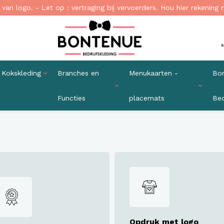
van logo. - Let op : vertraging bij vervoerders. Hou hier rekening 
a
Kokskleding
Branches en
Menukaarten -
Bor
Functies
placemats
Bed
emden en blouses
a Schorten standaard
aard Sloof
uis
jfskleding Hotel
kaarten
Jurken en Rokken Bedrijfskledi
Holster en Portemonnee Horec
Denim sloof
Chaud Devant
Bedrijfskleding Camping
Placemats Horeca
stof Bedrijfskleding
t Hip en Trendy
 Horeca Trendy
aam
ng gastvrouw/heer
aarten A4
Denim Bedrijfskleding Blouse.
Duurzaam / eco-friendly schor
Leren sloven
Koksbuis dames
Kleding Animatieteam
Placemat Druppel
en
 schort
roek
g receptie
aarten formaat halve A4
Wasbaar op 60 graden
Schort gekruiste banden
Koksbuis heren
Kleding Receptie
Placemat Rond
 Vest - Hoodie
schort
choenen
ng Housekeeping
aarten A5
Bedrijfskleding Duurzaam
Wasbaar vanaf 60 graden
Segers
Placemat Rechthoek
en t-shirts
uts
g Technische dienst
aarten Vierkant
Schoenen bedrijfskleding
Placemat Wolk
t en gilet
jfskleding Transport en
Horeca Lederwaren.
 Bodywarmer
iek
Maatwerk Bedrijfskleding
lo's en t-shirts
uien en vesten
Opdruk met logo