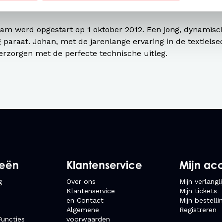
portbedrijven.
am werd opgestart op 1 oktober 2012. Een jong, dynamis
 paraat. Johan, met de jarenlange ervaring in de textielse
erzorgen met de perfecte technische uitleg.
ieën
Klantenservice
Mijn ac
g
Over ons
Mijn verlangli
Klantenservice
Mijn tickets
en Contact
Mijn bestelli
Algemene
Registreren
uncties
voorwaarden