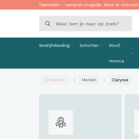
Pasmaten - samples mogelijk. Alles te voorzien 
Bedrijfskleding
Schorten
Sloof
Horeca
Overh
Horec
Stand
Koksb
Bedri
Menu
Travel
Schor
Sloof
Duurz
Kledi
Menuk
Home
Merken
Clarysse
Broek
Denim
Koksb
Kledin
Menuk
Trui -
Leren 
Kokss
Kledi
Menuk
Polos 
Koksm
Kledin
Menuk
Colber
Bedri
Jas -
Techn
Werkpo
Werktr