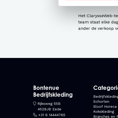
professionele trans
Het ClarysseWeb-te
team staat elke dag
ander de verkoop v
Bontenue
Categor
Bedrijfskleding
Bedrijfskledin
Schorten
Rijksweg 55B
Sloof Horeca
4529JB Eede
Kokskleding
+31 6 14444765
Branches en F