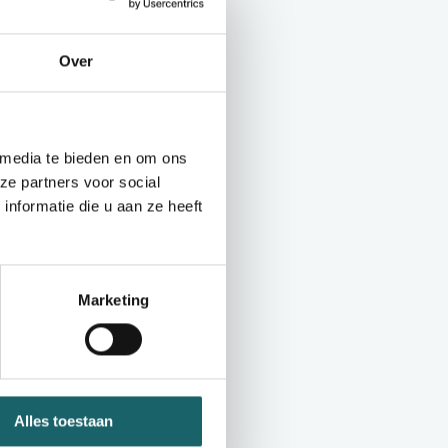
Over
 media te bieden en om ons
ze partners voor social
nformatie die u aan ze heeft
essionelen in
arysse NV is het
 keukenlinnen, een
Marketing
ukenlinnen
ent importproducten
ce bieden. Wij
Alles toestaan
beroep te doen op