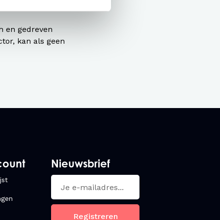
ch en gedreven
ctor, kan als geen
count
Nieuwsbrief
jst
ngen
Registreren