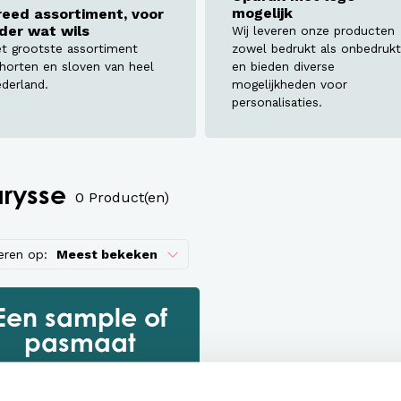
assen
mogelijk
reed assortiment, voor
eder wat wils
Wij leveren onze producten
roeken en overalls Workwear
t grootste assortiment
zowel bedrukt als onbedrukt
horten en sloven van heel
en bieden diverse
derland.
mogelijkheden voor
personalisaties.
arysse
0 Product(en)
eren op:
Meest bekeken
Een sample of
pasmaat
aanvragen
ekerheid over de kwaliteit