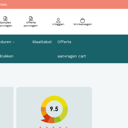
mee.
Samples
Offerte
Inloggen
Winkelwagen
anvragen
aanvragen
duren -
Maattabel
Offerte
rukken
aanvragen cart
ng
a
Headwear
Kinderschort
Kleding Salon
Fleecedeken terras
t
Merchandise
Werkschort
Bedrijfskleding Fysiotherapeut
Kleding Management Systeem
Schort Goedkoop - budget
Bedrijfskleding Kapsalon
Verenigingskleding
Travelkleding Kapsalon Bleachproof
Bretels, strik en accessoires Horeca
Zorgkleding
9.5