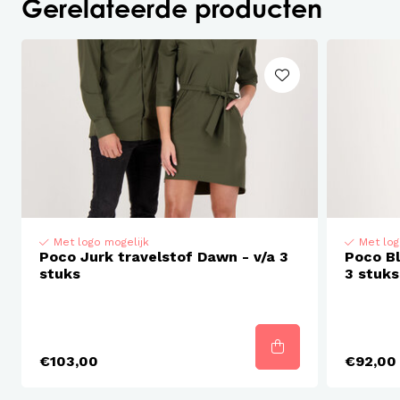
Gerelateerde producten
De maten lopen van XXS tot 8XL dus hiermee kun
je een team van dames en heren goed aankleden.
Doordat deze travelstof van deze blouse ietsje
dikker is dan bij andere merken tekent deze ook
minder af.
Al deze kleding kan voorzien worden van een logo.
Met logo mogelijk
Met log
Poco Jurk travelstof Dawn - v/a 3
Poco Bl
stuks
3 stuks
€103,00
€92,00