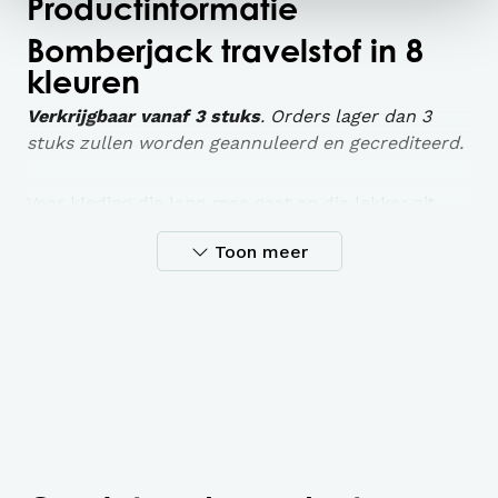
Productinformatie
Bomberjack travelstof in 8
kleuren
Verkrijgbaar vanaf 3 stuks
. Orders lager dan 3
stuks zullen worden geannuleerd en gecrediteerd.
Voor kleding die lang mee gaat en die lekker zit
moet je de travelcollectie van Poco hebben.
Toon meer
Wij bieden hiermee een uitgebreide collectie
travelkleding in 8 prachtige kleuren.
Deze bomberjack met steekzakken en ritssluiting
ziet er niet alleen heel hip uit, hij zit ook nog eens
heerlijk. Daarnaast is deze ontzetten
onderhoudsvriendelijk, even in de was, laten
drogen en hup, je draagt deze dezelfde dag alweer.
Geen strijkwerk want kreukvrij!