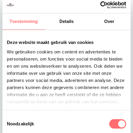
3XL
Toestemming
Details
Over
4XL
5XL
Deze website maakt gebruik van cookies
We gebruiken cookies om content en advertenties te
6XL
personaliseren, om functies voor social media te bieden
en om ons websiteverkeer te analyseren. Ook delen we
7XL
informatie over uw gebruik van onze site met onze
partners voor social media, adverteren en analyse. Deze
8XL
partners kunnen deze gegevens combineren met andere
informatie die u aan ze heeft verstrekt of die ze hebben
Levertijd
verzameld op basis van uw gebruik van hun services.
8-10 weken
Verzendkosten
Toestemmingsselectie
Gratis verzending vanaf €375
Noodzakelijk