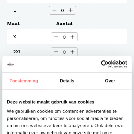
L
Maat
Aantal
XL
2XL
3XL
Toestemming
Details
Over
Levertijd
3-4 werkdagen
Verzendkosten
Deze website maakt gebruik van cookies
Gratis verzending vanaf €375
We gebruiken cookies om content en advertenties te
Totaalprijs
personaliseren, om functies voor social media te bieden
€39,99
en om ons websiteverkeer te analyseren. Ook delen we
informatie over uw gebruik van onze site met onze