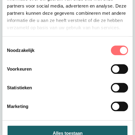
Toevoegen aan winkelwagen
partners voor social media, adverteren en analyse. Deze
partners kunnen deze gegevens combineren met andere
informatie die u aan ze heeft verstrekt of die ze hebben
verzameld op basis van uw gebruik van hun services.
Offerte of sample aanvragen
Toestemmingsselectie
Wil je een offerte of sample aanvragen.
Noodzakelijk
Stop dit product dan in je winkelmandje en
vraag een offerte of sample aan.
Voorkeuren
Statistieken
Marketing
Productinformatie
Blouse dames stretch
Alles toestaan