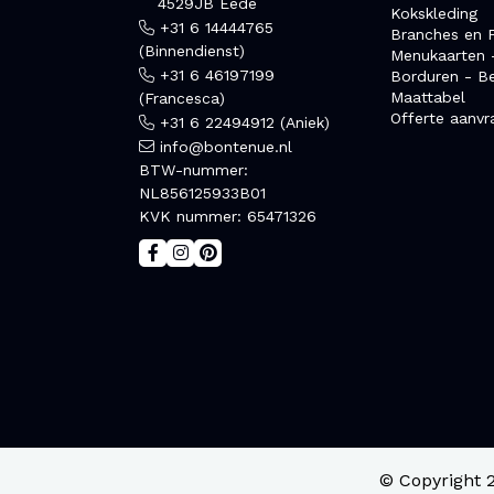
4529JB Eede
Kokskleding
+31 6 14444765
Branches en F
(Binnendienst)
Menukaarten 
+31 6 46197199
Borduren - B
Maattabel
(Francesca)
Offerte aanvr
+31 6 22494912 (Aniek)
info@bontenue.nl
BTW-nummer:
NL856125933B01
KVK nummer: 65471326
© Copyright 