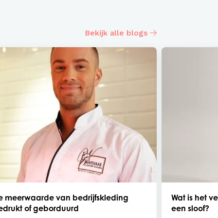
Bekijk alle blogs
e meerwaarde van bedrijfskleding
Wat is het v
edrukt of geborduurd
een sloof?