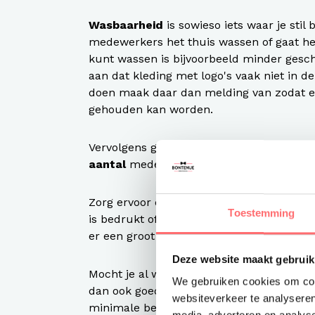
Wasbaarheid
is sowieso iets waar je stil 
medewerkers het thuis wassen of gaat het
kunt wassen is bijvoorbeeld minder gesch
aan dat kleding met logo's vaak niet in d
doen maak daar dan melding van zodat e
gehouden kan worden.
Vervolgens ga je inzichtelijk maken met 
aantal
medewerkers, hoeveel mannen, ho
Zorg ervoor dat
iedereen heeft gepast
v
Toestemming
is bedrukt of geborduurd kun je deze nie
er een groot deel van de kleding niet ge
Deze website maakt gebruik
Mocht je al weten dat je waarschijnlijk bi
We gebruiken cookies om cont
dan ook goed of je eventueel logo's op v
websiteverkeer te analyseren
minimale besteleenheid is.