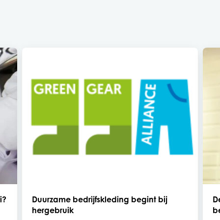
i?
Duurzame bedrijfskleding begint bij
D
hergebruik
b