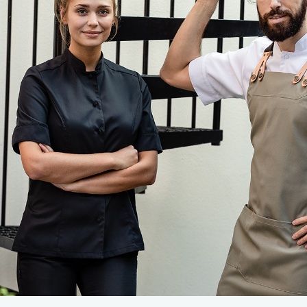
assen
roeken en overalls Workwear