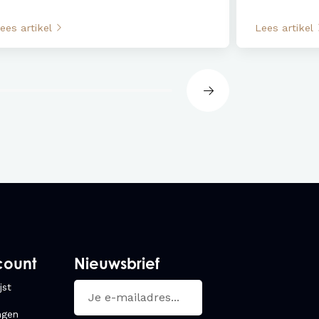
ees artikel
Lees artikel
count
Nieuwsbrief
jst
ngen