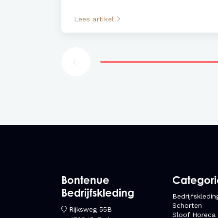
Lees artikel
Bontenue
Categor
Bedrijfskleding
Bedrijfskledin
Schorten
Rijksweg 55B
Sloof Horeca