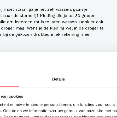
bij moet staan, ga je het zelf wassen, gaan je
 naar de stomerij? Kleding die je tot 30 graden
ikt om iedereen thuis te laten wassen. Denk er ook
e droger mag. Wens je de kleding wel in de droger te
r bij de gekozen druktechniek rekening mee
welke nummers je te maken hebt. Denk hierbij aan
eveel vrouwen en hun verschillende maten.
oordat je over gaat tot bestellen. Zodra de kleding
Details
t meer retourneren en het zou toch zonde zijn dat
dragen kan worden.
 van cookies
j personeelswisselingen gaat
bijbestellen
, bedenk
ent en advertenties te personaliseren, om functies voor social
oorraad wenst te houden of wat bijvoorbeeld de
. Ook delen we informatie over uw gebruik van onze site met on