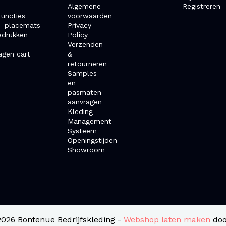
Algemene
Registreren
uncties
voorwaarden
- placemats
Privacy
edrukken
Policy
Verzenden
agen cart
&
retourneren
Samples
en
pasmaten
aanvragen
Kleding
Management
Systeem
Openingstijden
Showroom
2026 Bontenue Bedrijfskleding -
Webshop laten maken
doo