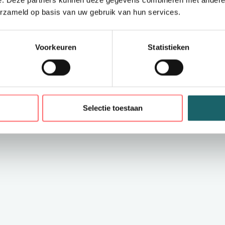
e. Deze partners kunnen deze gegevens combineren met andere i
erzameld op basis van uw gebruik van hun services.
tand. Indien van toepassing ook duidelijk de
tie en formaat. Er wordt altijd eerst
een
rd wordt overgegaan tot drukken of borduren van
Voorkeuren
Statistieken
maak je de bestelling definitief. Bespreek dan goed
k hebt wanneer je de kleding kunt verwachten.
Selectie toestaan