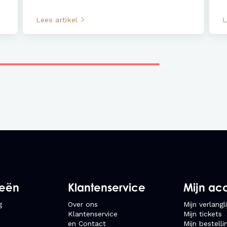
Lees artikel
L
ieën
Klantenservice
Mijn ac
g
Over ons
Mijn verlangli
Klantenservice
Mijn tickets
en Contact
Mijn bestelli