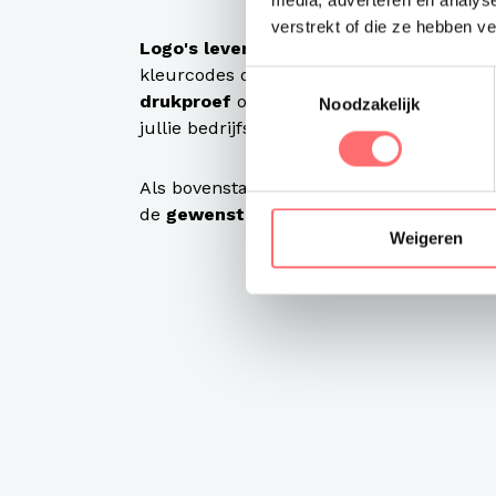
media, adverteren en analys
verstrekt of die ze hebben v
Logo's lever je aan in een .eps of .ai
bes
kleurcodes doorgeven en de gewenste posi
Toestemmingsselectie
drukproef
opgemaakt, pas na jouw akkoo
Noodzakelijk
jullie bedrijfskleding.
Als bovenstaande allemaal in orde is dan 
de
gewenste levertijd
zodat je duidelij
Weigeren