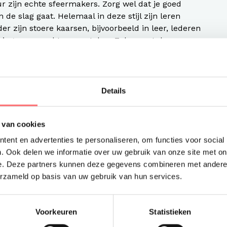
 zijn echte sfeermakers. Zorg wel dat je goed
e slag gaat. Helemaal in deze stijl zijn leren
er zijn stoere kaarsen, bijvoorbeeld in leer, lederen
ringen een echte eyecatcher. Zeker met de
 echte must.
r op het terras
Details
erras, hoe langer je gasten blijven zitten. Naast
zame initiatieven) of warmtekussens, kun je
n functioneel maar zorgen er ook voor dat jouw
 van cookies
uw winterterras zitten.
ent en advertenties te personaliseren, om functies voor social
. Ook delen we informatie over uw gebruik van onze site met on
 voor je personeel
e. Deze partners kunnen deze gegevens combineren met andere i
erzameld op basis van uw gebruik van hun services.
 goed aangekleed is. Hierbij kun je denken aan
Voorkeuren
Statistieken
 kunnen betekenen? Slechts een deel van onze