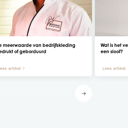
e meerwaarde van bedrijfskleding
Wat is het v
edrukt of geborduurd
een sloof?
ees artikel
Lees artikel