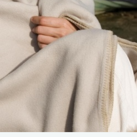
assen
roeken en overalls Workwear