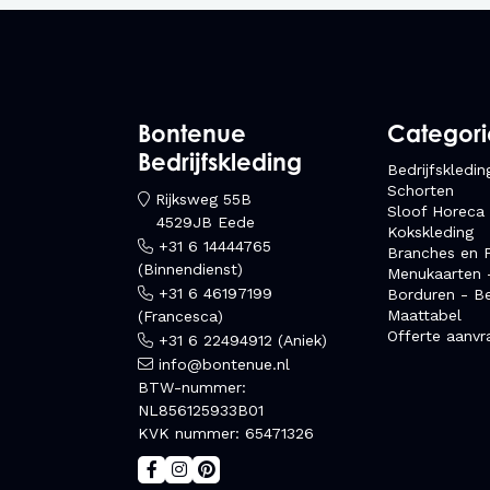
Bontenue
Categor
Bedrijfskleding
Bedrijfskledin
Schorten
Rijksweg 55B
Sloof Horeca
4529JB Eede
Kokskleding
+31 6 14444765
Branches en F
(Binnendienst)
Menukaarten 
+31 6 46197199
Borduren - B
Maattabel
(Francesca)
Offerte aanvr
+31 6 22494912 (Aniek)
info@bontenue.nl
BTW-nummer:
NL856125933B01
KVK nummer: 65471326