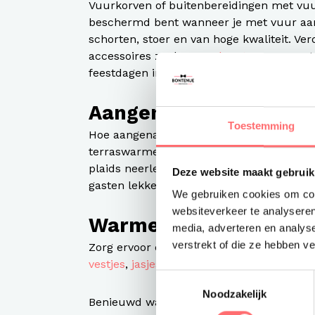
Vuurkorven of buitenbereidingen met vuur
beschermd bent wanneer je met vuur aan d
schorten, stoer en van hoge kwaliteit. Verd
accessoires zoals
menukaarten
en servet
feestdagen in het vizier zijn kaarsen een
Aangename temperatuu
Toestemming
Hoe aangenamer het vertoeven is op jouw t
terraswarmers (hiervoor zijn ook al duur
plaids neerleggen. Plaids zijn niet allee
Deze website maakt gebruik
gasten lekker warm en comfortabel op jo
We gebruiken cookies om cont
websiteverkeer te analyseren
Warme bedrijfskleding
media, adverteren en analys
verstrekt of die ze hebben v
Zorg ervoor dat de crew die buiten werkt
vestjes
,
jasjes
of fijne
hoodies
.
Toestemmingsselectie
Noodzakelijk
Benieuwd wat wij voor jouw winterterras