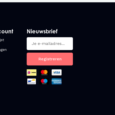
count
Nieuwsbrief
jst
ngen
Registreren