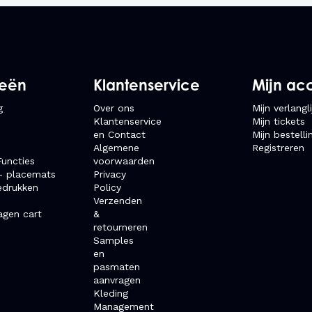
ieën
Klantenservice
Mijn ac
g
Over ons
Mijn verlangli
Klantenservice
Mijn tickets
en Contact
Mijn bestelli
Algemene
Registreren
uncties
voorwaarden
- placemats
Privacy
edrukken
Policy
Verzenden
agen cart
&
retourneren
Samples
en
pasmaten
aanvragen
Kleding
Management