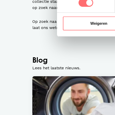
collectie staat online. Neem contact op, l
op zoek naar items die jouw winterterra
Op zoek naar warme bedrijfskleding? Ook
Weigeren
laat ons weten wat je zoekt.
Blog
Lees het laatste nieuws.