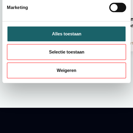
Marketing
Hoe blijft mijn bedrijfskleding lang
Duurzam
mooi?
hergebr
Alles toestaan
Lees artikel
Lees art
Selectie toestaan
Weigeren