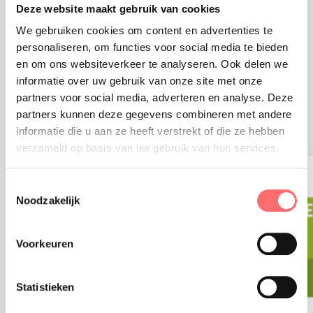
allemaal net iets frisser uit ziet. Wat vinden jullie er
Deze website maakt gebruik van cookies
van?
We gebruiken cookies om content en advertenties te
personaliseren, om functies voor social media te bieden
en om ons websiteverkeer te analyseren. Ook delen we
informatie over uw gebruik van onze site met onze
partners voor social media, adverteren en analyse. Deze
Blog
partners kunnen deze gegevens combineren met andere
informatie die u aan ze heeft verstrekt of die ze hebben
Lees het laatste nieuws.
verzameld op basis van uw gebruik van hun services.
Toestemmingsselectie
Noodzakelijk
Voorkeuren
Statistieken