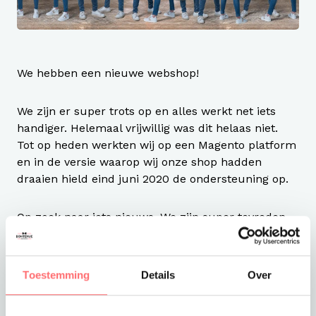
We hebben een nieuwe webshop!
We zijn er super trots op en alles werkt net iets
handiger. Helemaal vrijwillig was dit helaas niet.
Tot op heden werkten wij op een Magento platform
en in de versie waarop wij onze shop hadden
draaien hield eind juni 2020 de ondersteuning op.
Op zoek naar iets nieuws. We zijn super tevreden
over de samenwerking met Red Banana's uit
Roosendaal.
Toestemming
Details
Over
Wij vinden zelf dat de site veel overzichtelijker is,
meer uitlichtmogelijkheden heeft en dat het er