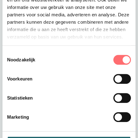
Totaalprijs
€161,90
informatie over uw gebruik van onze site met onze
partners voor social media, adverteren en analyse. Deze
Toevoegen aan winkelwagen
partners kunnen deze gegevens combineren met andere
informatie die u aan ze heeft verstrekt of die ze hebben
verzameld op basis van uw gebruik van hun services.
Toestemmingsselectie
Offerte of sample aanvragen
Noodzakelijk
Wil je een offerte of sample aanvragen.
Stop dit product dan in je winkelmandje en
vraag een offerte of sample aan.
Voorkeuren
Statistieken
Marketing