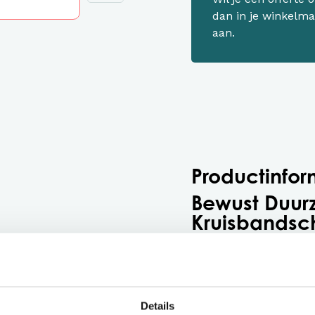
dan in je winkelma
aan.
Productinfor
Bewust Duu
Kruisbandsc
Comfortabel,
werken
Dit
bewust duurzame 
Details
voor professionals die