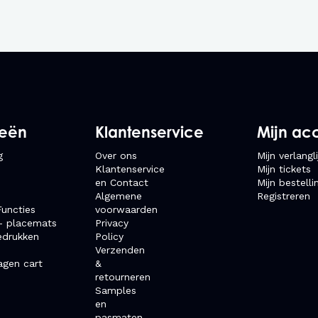
Duurzaam & 
Dit kruisbandschort i
en langdurig gebruik
.
veelvuldig wassen, en 
Geschikt vo
ieën
Klantenservice
Mijn ac
Horeca & bediening
g
Over ons
Mijn verlangli
Klantenservice
Mijn tickets
Keuken en bar
en Contact
Mijn bestelli
Algemene
Registreren
uncties
voorwaarden
Catering
- placemats
Privacy
edrukken
Policy
Verzenden
Duurzame en moder
agen cart
&
retourneren
Samples
en
pasmaten