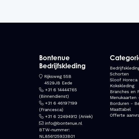
Bontenue
Categor
Bedrijfskleding
Bedrijfskledin
Schorten
Rijksweg 55B
Sloof Horeca
4529JB Eede
Kokskleding
+31 6 14444765
Branches en F
(Binnendienst)
Menukaarten 
+31 6 46197199
Borduren - B
Maattabel
(Francesca)
Offerte aanvr
+31 6 22494912 (Aniek)
info@bontenue.nl
BTW-nummer:
NL856125933B01