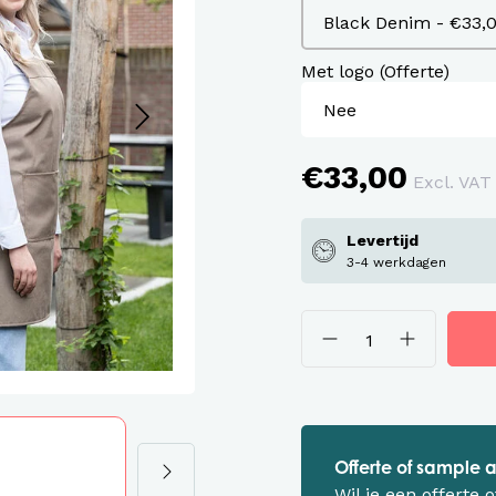
assen
roeken en overalls Workwear
Met logo (Offerte)
€33,00
Excl. VAT
Levertijd
3-4 werkdagen
Offerte of sample
Wil je een offerte