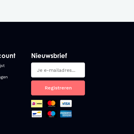
praktisch
s ontwikkeld met oog voor
duurzaamheid
 De sterke denimstof blijft mooi, ook bij
is geschikt voor professionele wasserijen.
or
count
Nieuwsbrief
jst
ngen
Registreren
ne bedrijfsconcepten