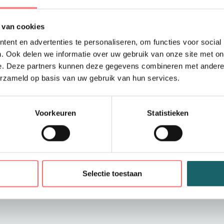
willen combineren. He
duurzame lijn
en is id
 van cookies
catering en hospitality.
ent en advertenties te personaliseren, om functies voor social
. Ook delen we informatie over uw gebruik van onze site met on
Dankzij de
kruisbande
e. Deze partners kunnen deze gegevens combineren met andere i
gelijkmatig verdeeld o
erzameld op basis van uw gebruik van hun services.
draagcomfort en voork
opgestikte zak
, verd
voldoende ruimte voo
Voorkeuren
Statistieken
n
Belangrijks
Type:
denim kruisb
Selectie toestaan
Lijn:
bewust duurz
Comfort:
kruisband