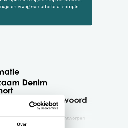
ndje en vraag een offerte of sample
matie
rzaam Denim
hort
 sterk en verantwoord
denim kruisbandschort
is ontworpen
Over
 comfort, uitstraling en duurzaamheid