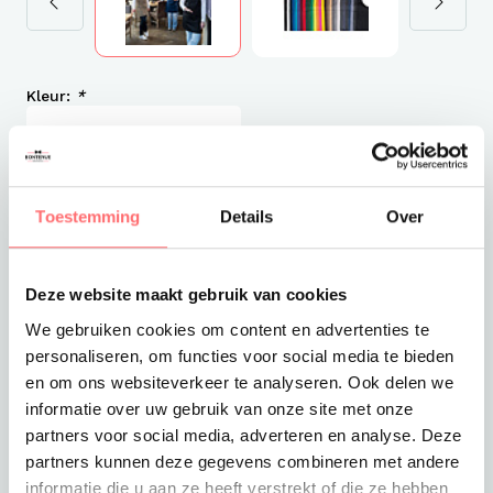
Kleur:
*
Met logo (Offerte)
Toestemming
Details
Over
€18,00
Excl. VAT
Deze website maakt gebruik van cookies
We gebruiken cookies om content en advertenties te
Levertijd
personaliseren, om functies voor social media te bieden
1-2 werkdagen
en om ons websiteverkeer te analyseren. Ook delen we
Verzendkosten
informatie over uw gebruik van onze site met onze
Gratis verzending vanaf €375
partners voor social media, adverteren en analyse. Deze
partners kunnen deze gegevens combineren met andere
informatie die u aan ze heeft verstrekt of die ze hebben