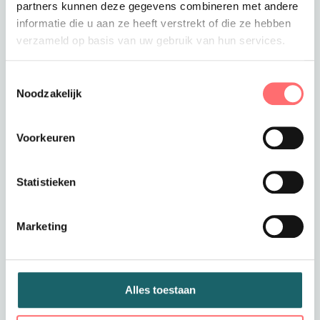
partners kunnen deze gegevens combineren met andere
informatie die u aan ze heeft verstrekt of die ze hebben
Offerte of sample aanvragen
verzameld op basis van uw gebruik van hun services.
Wil je een offerte of sample aanvragen.
Stop dit product dan in je winkelmandje en
Toestemmingsselectie
vraag een offerte of sample aan.
Noodzakelijk
Voorkeuren
Statistieken
Marketing
Productinformatie
Stretch blouse Piqué – De
Look van een Blouse, het
Alles toestaan
Comfort van een Polo