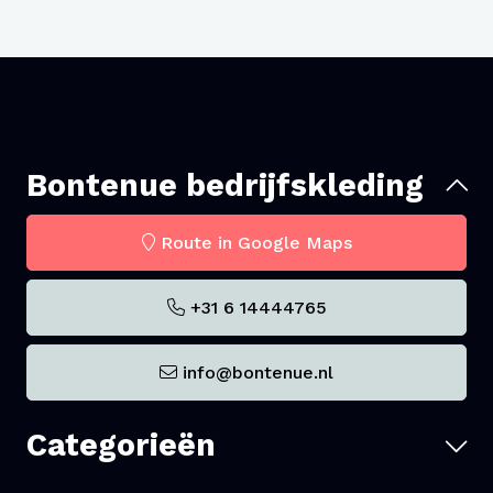
Stretch blouse Piqué zie je er moeiteloos
professioneel én comfortabel uit.
Bontenue bedrijfskleding
Route in Google Maps
+31 6 14444765
info@bontenue.nl
Categorieën