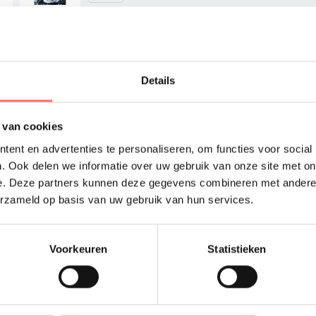
Offerte of sample
Wil je een offerte
dan in je winkelma
Details
aan.
 van cookies
ent en advertenties te personaliseren, om functies voor social
. Ook delen we informatie over uw gebruik van onze site met on
e. Deze partners kunnen deze gegevens combineren met andere i
erzameld op basis van uw gebruik van hun services.
Productinfor
Voorkeuren
Statistieken
Heren bedri
Bedrijfskleding hoeft n
Mooie kwaliteit. Easy ir