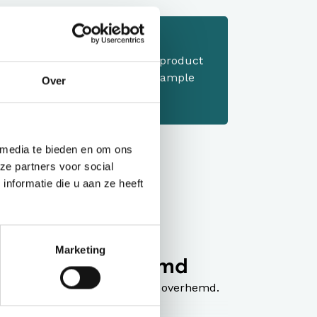
 aanvragen
 of sample aanvragen. Stop dit product
ndje en vraag een offerte of sample
Over
 media te bieden en om ons
ze partners voor social
nformatie die u aan ze heeft
matie
Marketing
jfskleding overhemd
iet saai te zijn. Trendy, slimfit overhemd.
on.