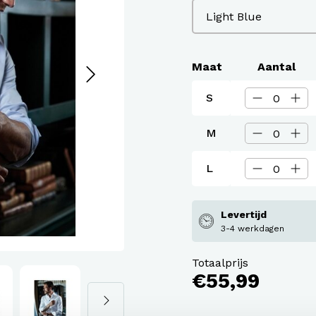
assen
roeken en overalls Workwear
Maat
Aantal
S
M
L
Levertijd
3-4 werkdagen
Totaalprijs
€55,99