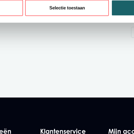
Luxe slim-fit overhem
Selectie toestaan
manchetten met twee
Onze kenmerkende tweev
deze stijl gemakkelijk b
tot smart casual.
Kenmerken 
bedrijfskledi
133 g/m²
100% katoen (twill, 
Gematigde opengew
Gefixeerde kraag e
Ingezet rugstuk
Plooien op de achte
Manchetten met tw
Afgeronde zoom
Easy iron
Getailleerd model
ieën
Klantenservice
Mijn ac