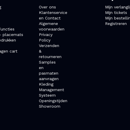
g
Over ons
Mijn verlangli
Klantenservice
Mijn tickets
en Contact
Mijn bestelli
Algemene
Registreren
uncties
voorwaarden
- placemats
Privacy
edrukken
Policy
Verzenden
agen cart
&
retourneren
Samples
en
pasmaten
aanvragen
Kleding
Management
Systeem
Openingstijden
Showroom