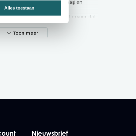
d met een mooie, subtiele kraag en
Alles toestaan
 knopen.
oudige fijne twill-stof zorgt ervoor dat
ij elke outfit past - van traditioneel zaken
Toon meer
overhemd
ng
garen geverfd)
erkte kraag
n manchet
rkant
ee knopen
count
Nieuwsbrief