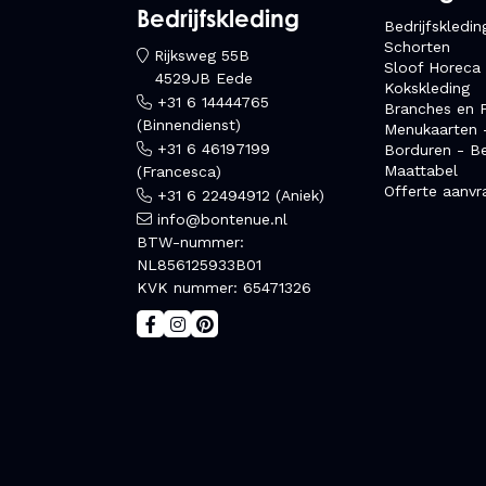
Bedrijfskleding
Bedrijfskledin
Schorten
Rijksweg 55B
Sloof Horeca
4529JB Eede
Kokskleding
+31 6 14444765
Branches en F
(Binnendienst)
Menukaarten 
+31 6 46197199
Borduren - B
Maattabel
(Francesca)
Offerte aanvr
+31 6 22494912 (Aniek)
info@bontenue.nl
BTW-nummer:
NL856125933B01
KVK nummer: 65471326