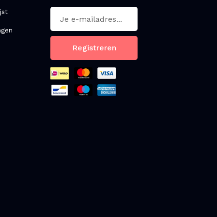
jst
ngen
Registreren